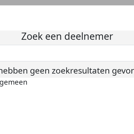
Zoek een deelnemer
hebben geen zoekresultaten gevo
lgemeen
ivacyverklaring
okie instellingen
gemene voorwaarden
er KWF Kankerbestrijding