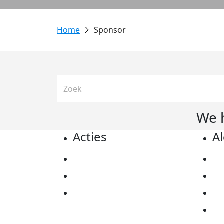
Sponsor
We 
Acties
A
Actiematerialen
Pr
Evenementen
Co
Kom in actie
Al
Ov