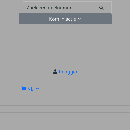
Kom in actie
Inloggen
NL