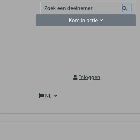
Kom in actie
Inloggen
NL