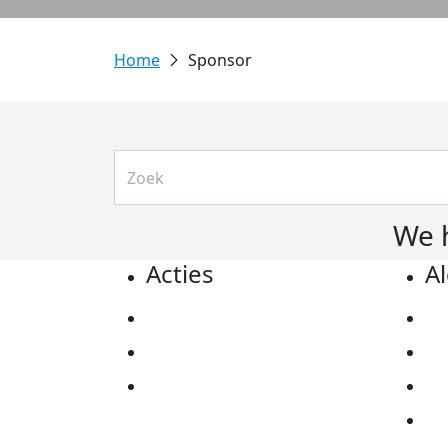
Sponsor
We 
Acties
A
Actiematerialen
Pr
Evenementen
Co
Kom in actie
Al
Ov