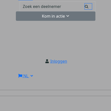
Kom in actie
Inloggen
NL