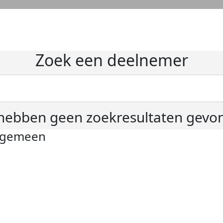
Zoek een deelnemer
hebben geen zoekresultaten gevo
lgemeen
ivacyverklaring
okie instellingen
gemene voorwaarden
er KWF Kankerbestrijding