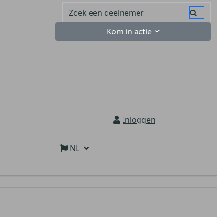
Kom in actie
Inloggen
NL