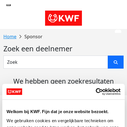
Sponsor
Zoek een deelnemer
We hebben geen zoekresultaten
gevonden
Acties
Welkom bij KWF. Fijn dat je onze website bezoekt.
Actiematerialen
We gebruiken cookies en vergelijkbare technieken om 
Evenementen