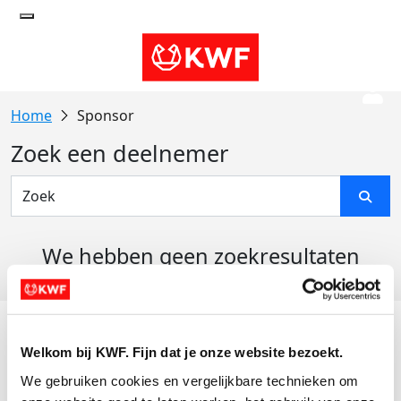
Sponsor
Zoek een deelnemer
We hebben geen zoekresultaten
gevonden
Acties
Welkom bij KWF. Fijn dat je onze website bezoekt.
Actiematerialen
We gebruiken cookies en vergelijkbare technieken om 
Evenementen