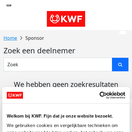
Sponsor
Zoek een deelnemer
We hebben geen zoekresultaten
gevonden
Acties
Welkom bij KWF. Fijn dat je onze website bezoekt.
Actiematerialen
We gebruiken cookies en vergelijkbare technieken om 
Evenementen