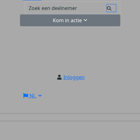
Kom in actie
Inloggen
NL