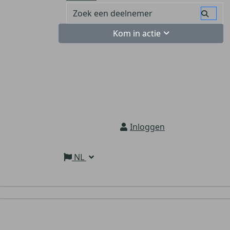
Kom in actie
Inloggen
NL