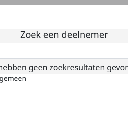
Zoek een deelnemer
hebben geen zoekresultaten gevo
lgemeen
ivacyverklaring
okie instellingen
gemene voorwaarden
er KWF Kankerbestrijding