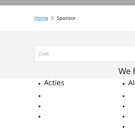
Sponsor
We 
Acties
A
Actiematerialen
Pr
Evenementen
Co
Kom in actie
Al
Ov