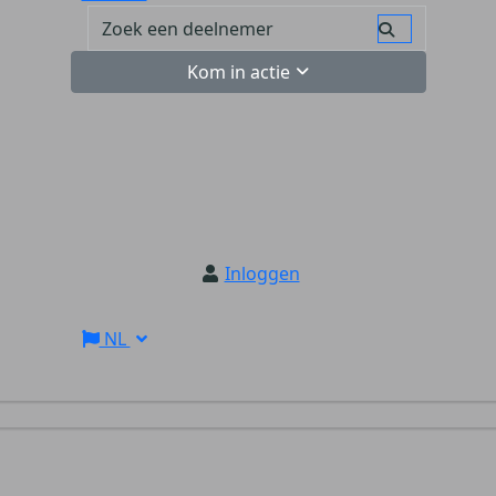
Kom in actie
Inloggen
NL