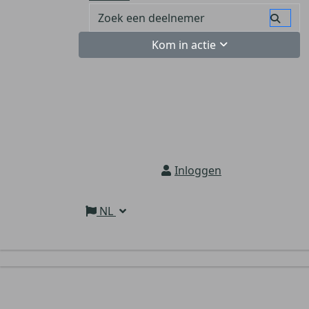
Kom in actie
Inloggen
NL