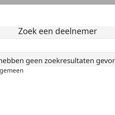
Zoek een deelnemer
hebben geen zoekresultaten gevo
lgemeen
ivacyverklaring
okie instellingen
gemene voorwaarden
er KWF Kankerbestrijding