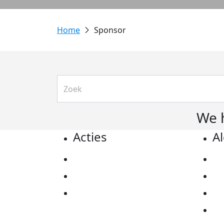
Sponsor
We 
Acties
A
Actiematerialen
Pr
Evenementen
Co
Kom in actie
Al
Ov