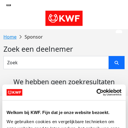
Sponsor
Zoek een deelnemer
We hebben geen zoekresultaten
gevonden
Acties
Welkom bij KWF. Fijn dat je onze website bezoekt.
Actiematerialen
We gebruiken cookies en vergelijkbare technieken om 
Evenementen