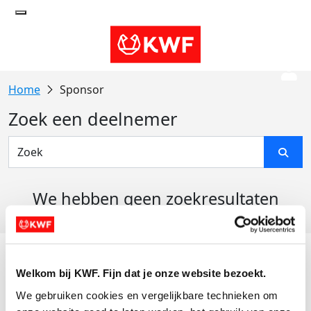
Sponsor
Zoek een deelnemer
We hebben geen zoekresultaten
gevonden
Acties
Welkom bij KWF. Fijn dat je onze website bezoekt.
Actiematerialen
We gebruiken cookies en vergelijkbare technieken om 
Evenementen