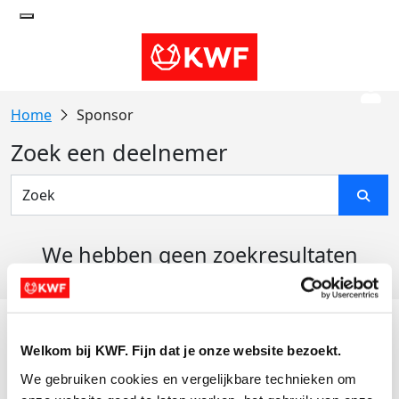
Sponsor
Zoek een deelnemer
We hebben geen zoekresultaten
gevonden
Acties
Welkom bij KWF. Fijn dat je onze website bezoekt.
Actiematerialen
We gebruiken cookies en vergelijkbare technieken om 
Evenementen