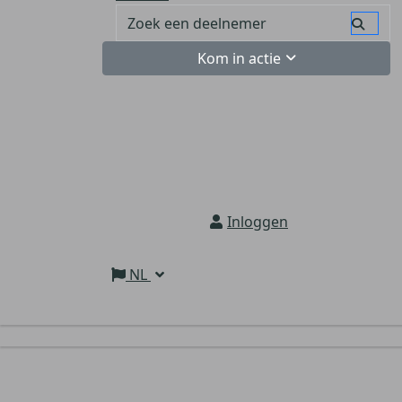
Kom in actie
Inloggen
NL