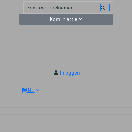
Kom in actie
Inloggen
NL