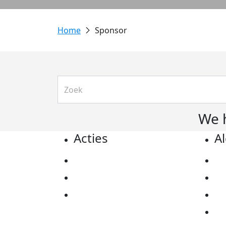
Sponsor
We 
Acties
A
Actiematerialen
Pr
Evenementen
Co
Kom in actie
Al
Ov