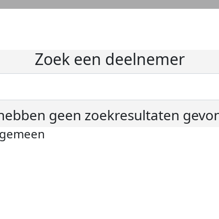
Zoek een deelnemer
hebben geen zoekresultaten gevo
lgemeen
ivacyverklaring
okie instellingen
gemene voorwaarden
er KWF Kankerbestrijding