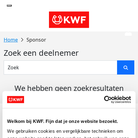
Sponsor
Zoek een deelnemer
We hebben geen zoekresultaten
gevonden
Acties
Welkom bij KWF. Fijn dat je onze website bezoekt.
Actiematerialen
We gebruiken cookies en vergelijkbare technieken om 
Evenementen