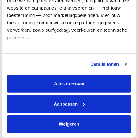
onze website goed te laten werken, het gebruik van onze 
Kom in actie
website en campagnes te analyseren en — met jouw 
toestemming — voor marketingdoeleinden. Met jouw 
toestemming kunnen wij en onze partners gegevens 
Algemeen
verwerken, zoals surfgedrag, voorkeuren en technische 
gegevens.
Privacyverklaring
Cookie instellingen
Deze gegevens helpen ons om campagnes te meten, 
Algemene voorwaarden
prestaties te verbeteren en relevante KWF-content te 
Details tonen
tonen. Je kunt je toestemming op elk moment wijzigen of 
Over KWF Kankerbestrijding
intrekken via Cookie instellingen onderaan de pagina. De 
Neem contact op
lijst met cookies is te vinden in het tabblad “details”.
Alles toestaan
Blijf op de hoogte
Aanpassen
Schrijf je in voor de nieuwsbrief
Weigeren
Volg ons