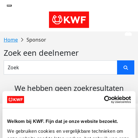
Sponsor
Zoek een deelnemer
We hebben geen zoekresultaten
gevonden
Acties
Welkom bij KWF. Fijn dat je onze website bezoekt.
Actiematerialen
We gebruiken cookies en vergelijkbare technieken om 
Evenementen