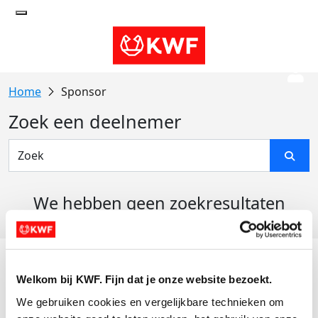
Sponsor
Zoek een deelnemer
We hebben geen zoekresultaten
gevonden
Acties
Welkom bij KWF. Fijn dat je onze website bezoekt.
Actiematerialen
We gebruiken cookies en vergelijkbare technieken om 
Evenementen