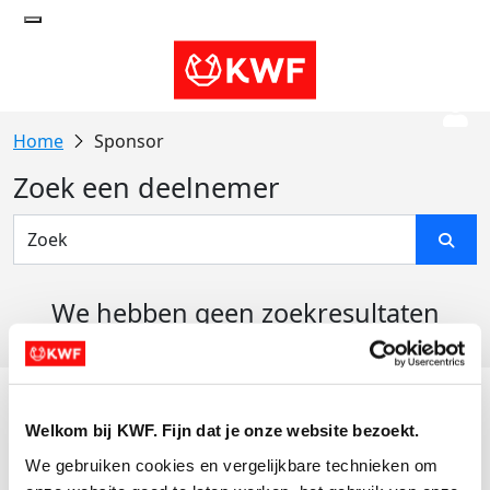
Sponsor
Zoek een deelnemer
We hebben geen zoekresultaten
gevonden
Acties
Welkom bij KWF. Fijn dat je onze website bezoekt.
Actiematerialen
We gebruiken cookies en vergelijkbare technieken om 
Evenementen