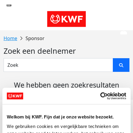
Sponsor
Zoek een deelnemer
We hebben geen zoekresultaten
gevonden
Acties
Welkom bij KWF. Fijn dat je onze website bezoekt.
Actiematerialen
We gebruiken cookies en vergelijkbare technieken om 
Evenementen