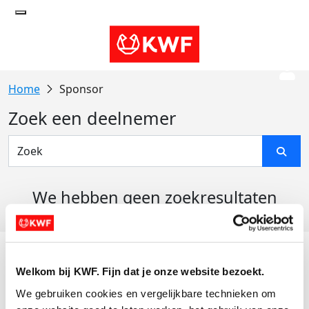
Sponsor
Zoek een deelnemer
We hebben geen zoekresultaten
gevonden
Acties
Welkom bij KWF. Fijn dat je onze website bezoekt.
Actiematerialen
We gebruiken cookies en vergelijkbare technieken om 
Evenementen