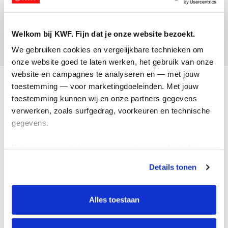
marieke jacobs
Opgehaald:
Welkom bij KWF. Fijn dat je onze website bezoekt.
€77
We gebruiken cookies en vergelijkbare technieken om 
onze website goed te laten werken, het gebruik van onze 
website en campagnes te analyseren en — met jouw 
Acties
toestemming — voor marketingdoeleinden. Met jouw 
toestemming kunnen wij en onze partners gegevens 
Actiematerialen
verwerken, zoals surfgedrag, voorkeuren en technische 
Evenementen
gegevens.
Kom in actie
Deze gegevens helpen ons om campagnes te meten, 
prestaties te verbeteren en relevante KWF-content te 
Algemeen
Details tonen
tonen. Je kunt je toestemming op elk moment wijzigen of 
intrekken via Cookie instellingen onderaan de pagina. De 
Privacyverklaring
lijst met cookies is te vinden in het tabblad “details”.
Alles toestaan
Cookie instellingen
Algemene voorwaarden