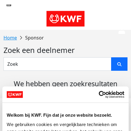
Sponsor
Zoek een deelnemer
We hebben geen zoekresultaten
gevonden
Acties
Welkom bij KWF. Fijn dat je onze website bezoekt.
Actiematerialen
We gebruiken cookies en vergelijkbare technieken om 
Evenementen