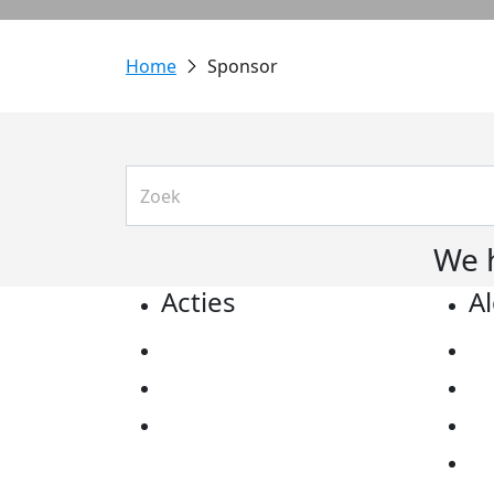
Sponsor
We 
Acties
A
Actiematerialen
Pr
Evenementen
Co
Kom in actie
Al
Ov