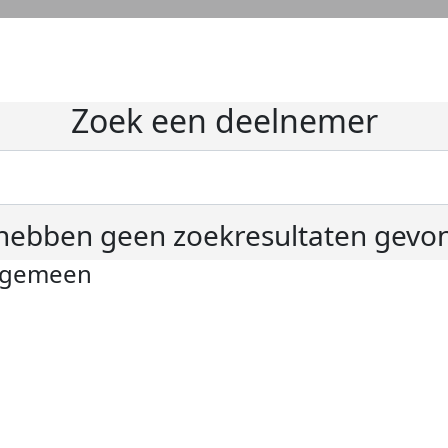
Zoek een deelnemer
hebben geen zoekresultaten gevo
lgemeen
ivacyverklaring
okie instellingen
gemene voorwaarden
er KWF Kankerbestrijding