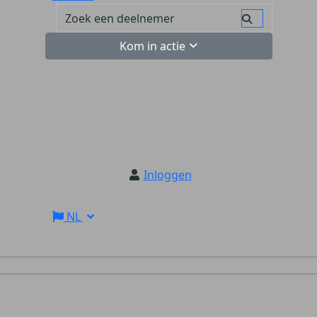
Kom in actie
Inloggen
NL