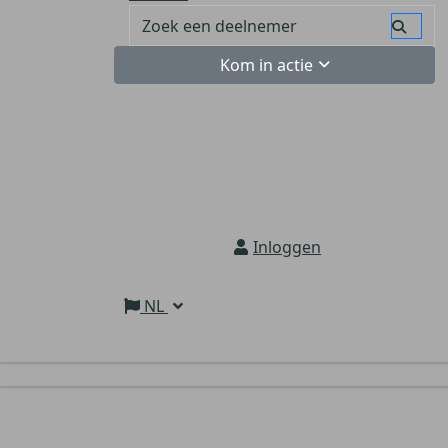
Kom in actie
Inloggen
NL