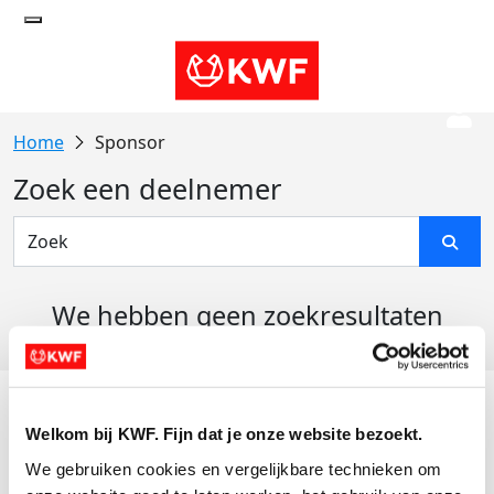
Sponsor
Zoek een deelnemer
We hebben geen zoekresultaten
gevonden
Acties
Welkom bij KWF. Fijn dat je onze website bezoekt.
Actiematerialen
We gebruiken cookies en vergelijkbare technieken om 
Evenementen