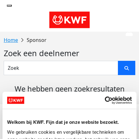
Sponsor
Zoek een deelnemer
We hebben geen zoekresultaten
gevonden
Acties
Welkom bij KWF. Fijn dat je onze website bezoekt.
Actiematerialen
We gebruiken cookies en vergelijkbare technieken om 
Evenementen