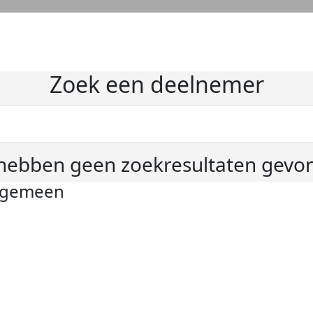
Zoek een deelnemer
hebben geen zoekresultaten gevo
lgemeen
ivacyverklaring
okie instellingen
gemene voorwaarden
er KWF Kankerbestrijding