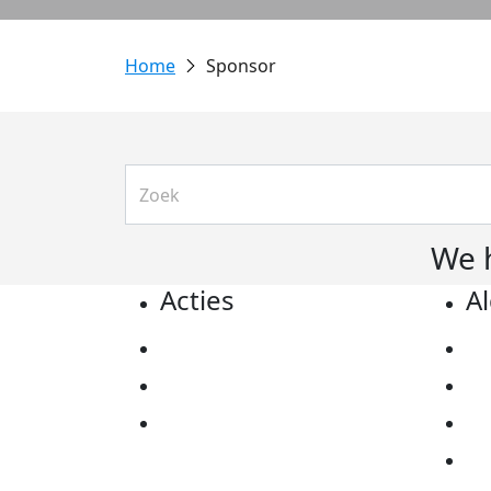
Sponsor
We 
Acties
A
Actiematerialen
Pr
Evenementen
Co
Kom in actie
Al
Ov