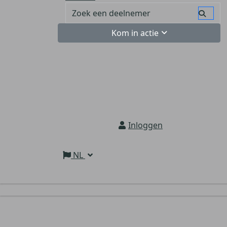
Kom in actie
Inloggen
NL