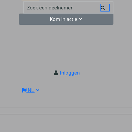
Kom in actie
Inloggen
NL