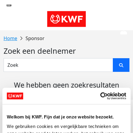
Sponsor
Zoek een deelnemer
We hebben geen zoekresultaten
gevonden
Acties
Welkom bij KWF. Fijn dat je onze website bezoekt.
Actiematerialen
We gebruiken cookies en vergelijkbare technieken om 
Evenementen