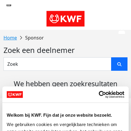
Sponsor
Zoek een deelnemer
We hebben geen zoekresultaten
gevonden
Acties
Welkom bij KWF. Fijn dat je onze website bezoekt.
Actiematerialen
We gebruiken cookies en vergelijkbare technieken om 
Evenementen