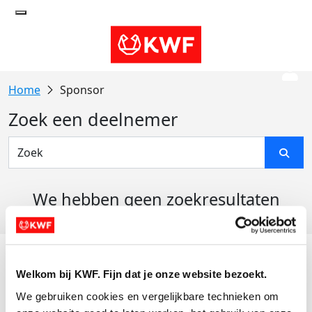
Sponsor
Zoek een deelnemer
We hebben geen zoekresultaten
gevonden
Acties
Welkom bij KWF. Fijn dat je onze website bezoekt.
Actiematerialen
We gebruiken cookies en vergelijkbare technieken om 
Evenementen