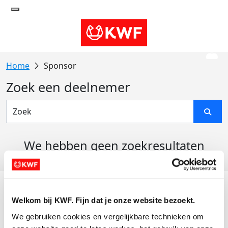
Sponsor
Zoek een deelnemer
We hebben geen zoekresultaten
gevonden
Acties
Welkom bij KWF. Fijn dat je onze website bezoekt.
Actiematerialen
We gebruiken cookies en vergelijkbare technieken om 
Evenementen