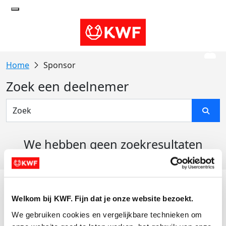
Sponsor
Zoek een deelnemer
We hebben geen zoekresultaten
gevonden
Acties
Welkom bij KWF. Fijn dat je onze website bezoekt.
Actiematerialen
We gebruiken cookies en vergelijkbare technieken om 
Evenementen