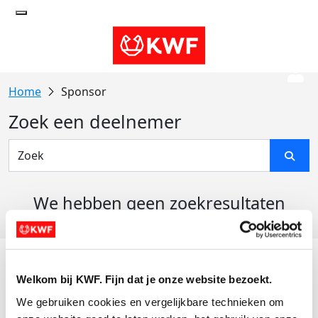
Sponsor
Zoek een deelnemer
We hebben geen zoekresultaten
gevonden
Acties
Welkom bij KWF. Fijn dat je onze website bezoekt.
Actiematerialen
We gebruiken cookies en vergelijkbare technieken om 
Evenementen