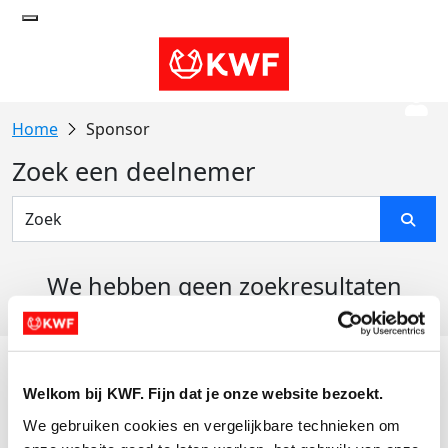
Sponsor
Zoek een deelnemer
We hebben geen zoekresultaten
gevonden
Acties
Welkom bij KWF. Fijn dat je onze website bezoekt.
Actiematerialen
We gebruiken cookies en vergelijkbare technieken om 
Evenementen