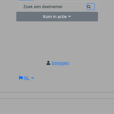
Kom in actie
Inloggen
NL