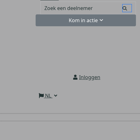
Kom in actie
Inloggen
NL