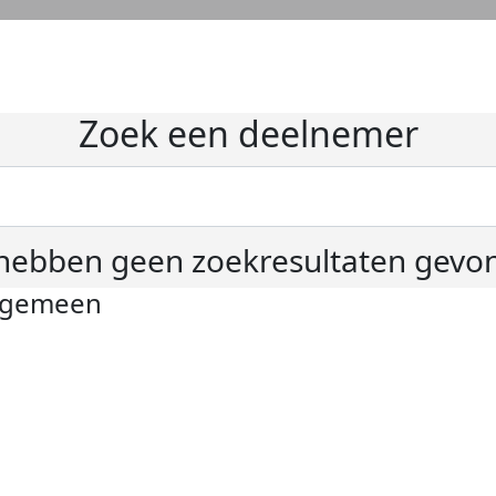
Zoek een deelnemer
hebben geen zoekresultaten gevo
lgemeen
ivacyverklaring
okie instellingen
gemene voorwaarden
er KWF Kankerbestrijding