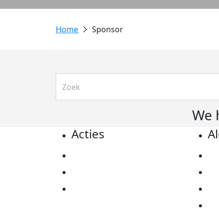
Sponsor
We 
Acties
A
Actiematerialen
Pr
Evenementen
Co
Kom in actie
Al
Ov