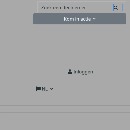
Kom in actie
Inloggen
NL