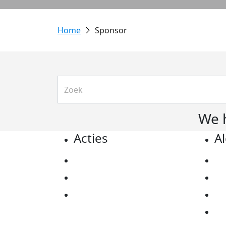
Sponsor
We 
Acties
A
Actiematerialen
Pr
Evenementen
Co
Kom in actie
Al
Ov