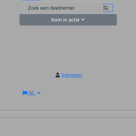
Kom in actie
Inloggen
NL