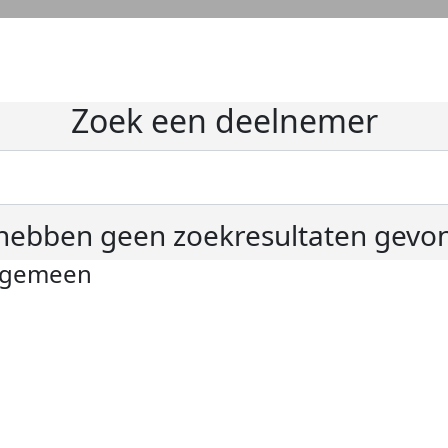
Zoek een deelnemer
hebben geen zoekresultaten gevo
lgemeen
ivacyverklaring
okie instellingen
gemene voorwaarden
er KWF Kankerbestrijding