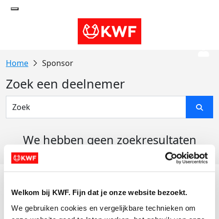
Sponsor
Zoek een deelnemer
We hebben geen zoekresultaten
gevonden
Acties
Welkom bij KWF. Fijn dat je onze website bezoekt.
Actiematerialen
We gebruiken cookies en vergelijkbare technieken om 
Evenementen