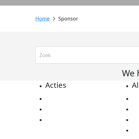
Sponsor
We 
Acties
A
Actiematerialen
Pr
Evenementen
Co
Kom in actie
Al
Ov