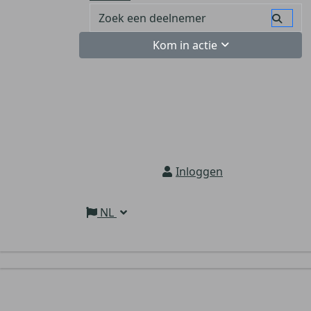
Kom in actie
Inloggen
NL