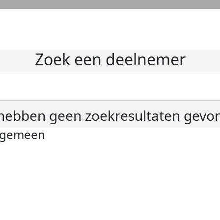
Zoek een deelnemer
hebben geen zoekresultaten gevo
lgemeen
ivacyverklaring
okie instellingen
gemene voorwaarden
er KWF Kankerbestrijding