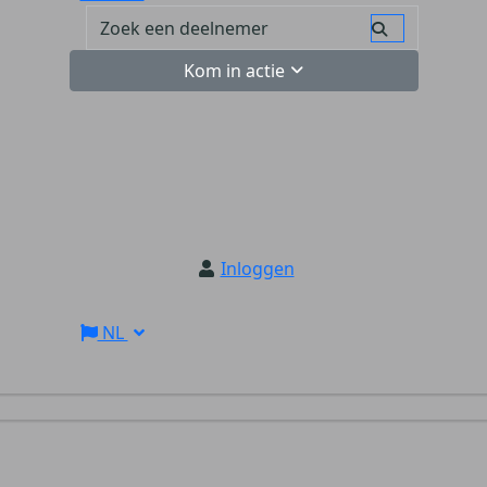
Kom in actie
Inloggen
NL