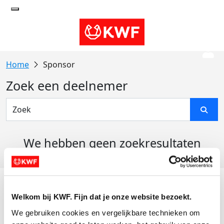
Sponsor
Zoek een deelnemer
We hebben geen zoekresultaten
gevonden
Acties
Welkom bij KWF. Fijn dat je onze website bezoekt.
Actiematerialen
We gebruiken cookies en vergelijkbare technieken om 
Evenementen