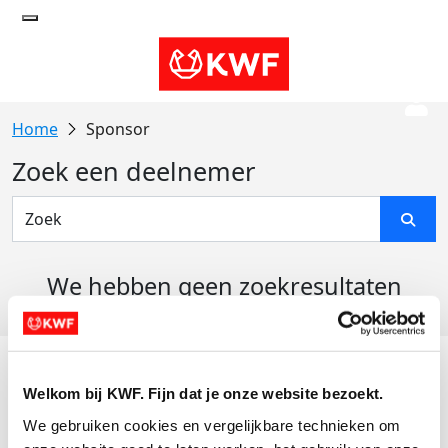
Sponsor
Zoek een deelnemer
We hebben geen zoekresultaten
gevonden
Acties
Welkom bij KWF. Fijn dat je onze website bezoekt.
Actiematerialen
We gebruiken cookies en vergelijkbare technieken om 
Evenementen