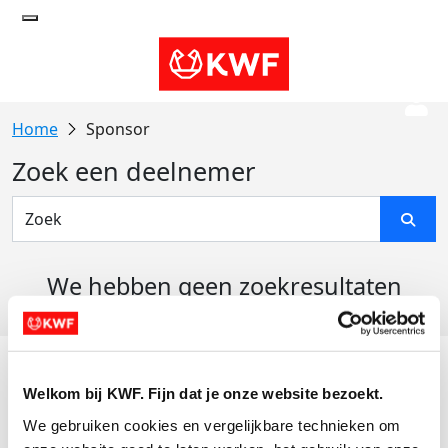
Sponsor
Zoek een deelnemer
We hebben geen zoekresultaten
gevonden
Acties
Welkom bij KWF. Fijn dat je onze website bezoekt.
Actiematerialen
We gebruiken cookies en vergelijkbare technieken om 
Evenementen