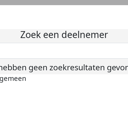
Zoek een deelnemer
hebben geen zoekresultaten gevo
lgemeen
ivacyverklaring
okie instellingen
gemene voorwaarden
er KWF Kankerbestrijding