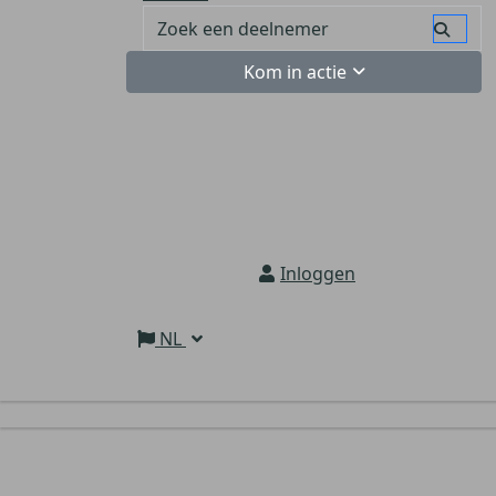
Kom in actie
Inloggen
NL