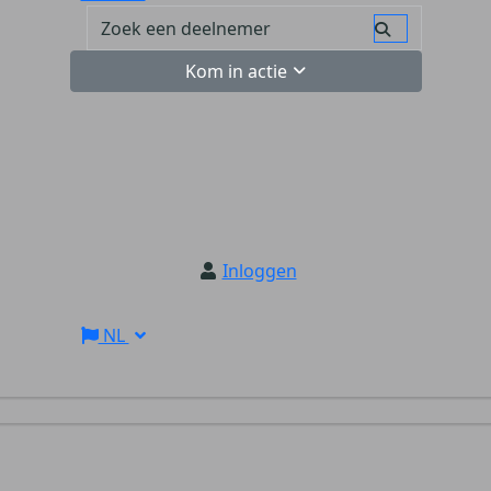
Kom in actie
Inloggen
NL