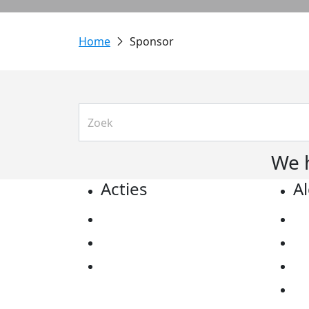
Sponsor
We 
Acties
A
Actiematerialen
Pr
Evenementen
Co
Kom in actie
Al
Ov