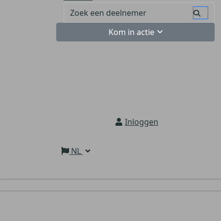
Kom in actie
Inloggen
NL