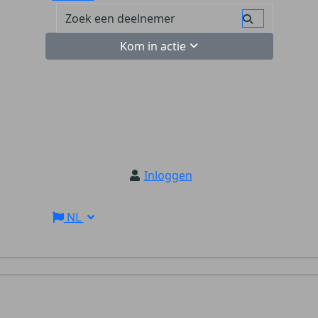
Kom in actie
Inloggen
NL