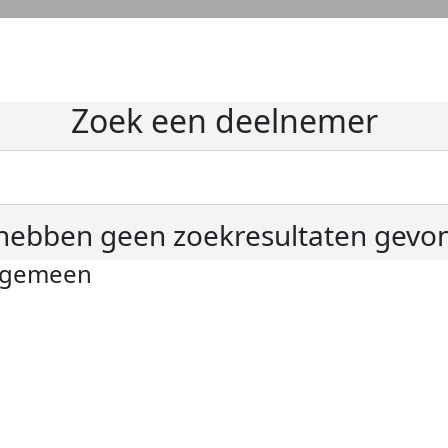
Zoek een deelnemer
hebben geen zoekresultaten gevo
lgemeen
ivacyverklaring
okie instellingen
gemene voorwaarden
er KWF Kankerbestrijding