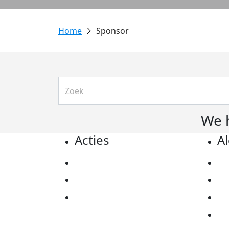
Sponsor
We 
Acties
A
Actiematerialen
Pr
Evenementen
Co
Kom in actie
Al
Ov