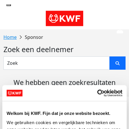
Sponsor
Zoek een deelnemer
We hebben geen zoekresultaten
gevonden
Acties
Welkom bij KWF. Fijn dat je onze website bezoekt.
Actiematerialen
We gebruiken cookies en vergelijkbare technieken om 
Evenementen