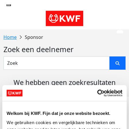
Sponsor
Zoek een deelnemer
We hebben geen zoekresultaten
gevonden
Acties
Welkom bij KWF. Fijn dat je onze website bezoekt.
Actiematerialen
We gebruiken cookies en vergelijkbare technieken om 
Evenementen