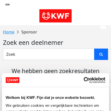
Sponsor
Zoek een deelnemer
We hebben geen zoekresultaten
gevonden
Acties
Welkom bij KWF. Fijn dat je onze website bezoekt.
Actiematerialen
We gebruiken cookies en vergelijkbare technieken om 
Evenementen