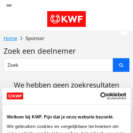
Sponsor
Zoek een deelnemer
We hebben geen zoekresultaten
gevonden
Acties
Welkom bij KWF. Fijn dat je onze website bezoekt.
Actiematerialen
We gebruiken cookies en vergelijkbare technieken om 
Evenementen