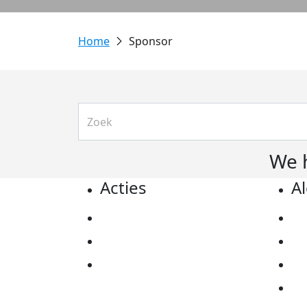
Sponsor
We 
Acties
A
Actiematerialen
Pr
Evenementen
Co
Kom in actie
Al
Ov