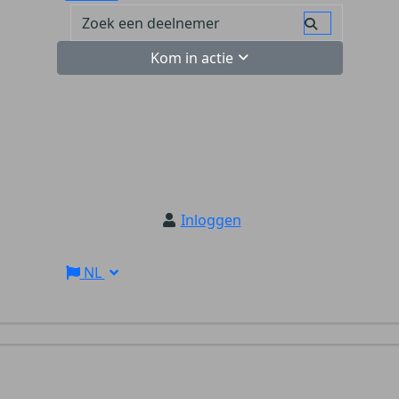
Kom in actie
Inloggen
NL