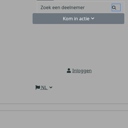
Kom in actie
Inloggen
NL