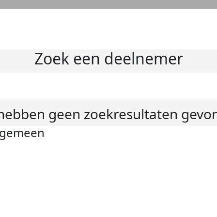
Zoek een deelnemer
hebben geen zoekresultaten gevo
lgemeen
ivacyverklaring
okie instellingen
gemene voorwaarden
er KWF Kankerbestrijding