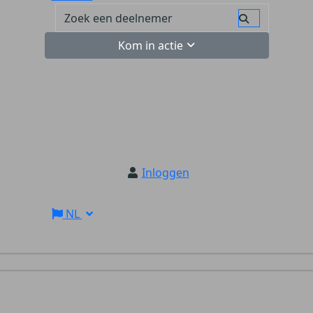
Kom in actie
Inloggen
NL