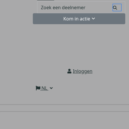
Kom in actie
Inloggen
NL