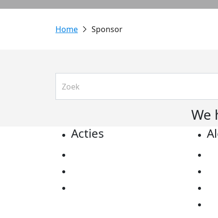
Sponsor
We 
Acties
A
Actiematerialen
Pr
Evenementen
Co
Kom in actie
Al
Ov