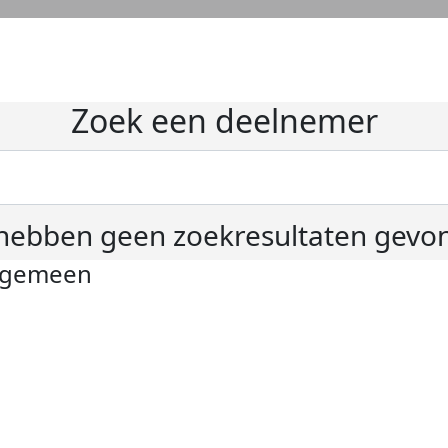
Zoek een deelnemer
hebben geen zoekresultaten gevo
lgemeen
ivacyverklaring
okie instellingen
gemene voorwaarden
er KWF Kankerbestrijding