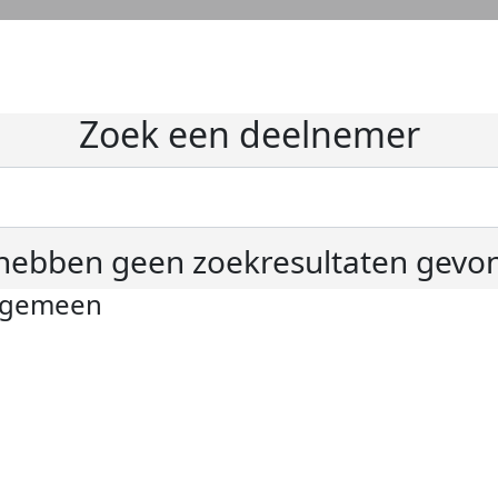
Zoek een deelnemer
hebben geen zoekresultaten gevo
lgemeen
ivacyverklaring
okie instellingen
gemene voorwaarden
er KWF Kankerbestrijding