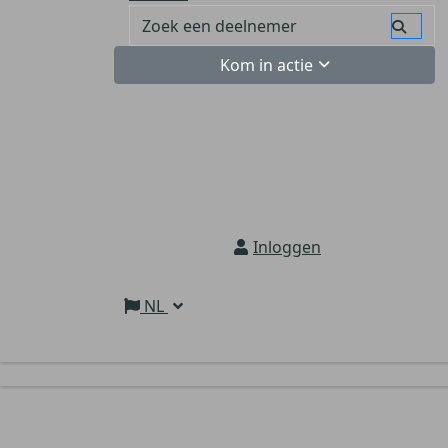
Kom in actie
Inloggen
NL