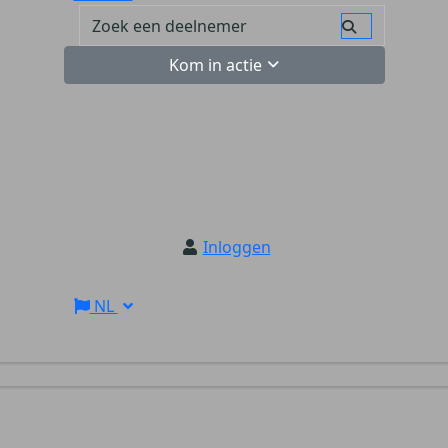
Kom in actie
Inloggen
NL