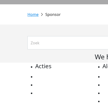
Sponsor
We 
Acties
A
Actiematerialen
Pr
Evenementen
Co
Kom in actie
Al
Ov