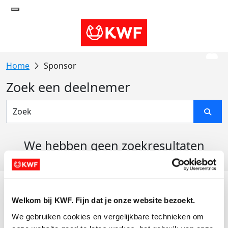
Sponsor
Zoek een deelnemer
We hebben geen zoekresultaten
gevonden
Acties
Welkom bij KWF. Fijn dat je onze website bezoekt.
Actiematerialen
We gebruiken cookies en vergelijkbare technieken om 
Evenementen