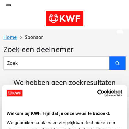
Sponsor
Zoek een deelnemer
We hebben geen zoekresultaten
gevonden
Acties
Welkom bij KWF. Fijn dat je onze website bezoekt.
Actiematerialen
We gebruiken cookies en vergelijkbare technieken om 
Evenementen