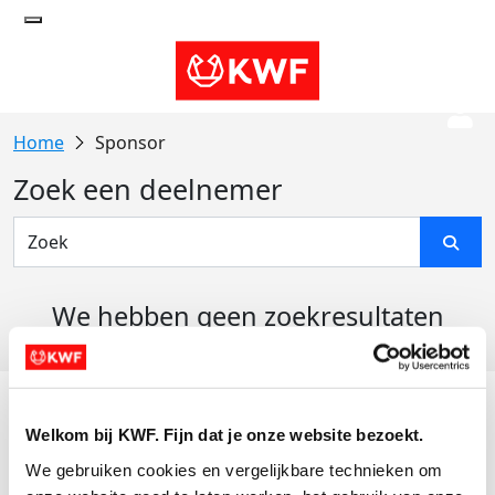
Sponsor
Zoek een deelnemer
We hebben geen zoekresultaten
gevonden
Acties
Welkom bij KWF. Fijn dat je onze website bezoekt.
Actiematerialen
We gebruiken cookies en vergelijkbare technieken om 
Evenementen