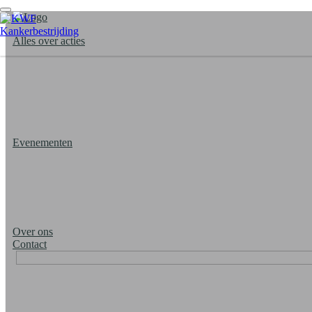
Alles over acties
Login
Evenementen
Over ons
Contact